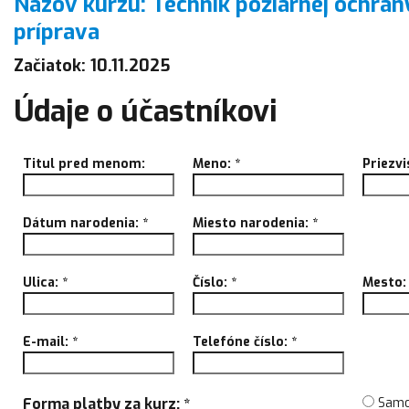
Názov kurzu: Technik požiarnej ochran
príprava
Začiatok: 10.11.2025
Údaje o účastníkovi
Titul pred menom:
Meno:
*
Priezv
Dátum narodenia:
*
Miesto narodenia:
*
Ulica:
*
Číslo:
*
Mesto
E-mail:
*
Telefóne číslo:
*
Forma platby za kurz: *
Samo