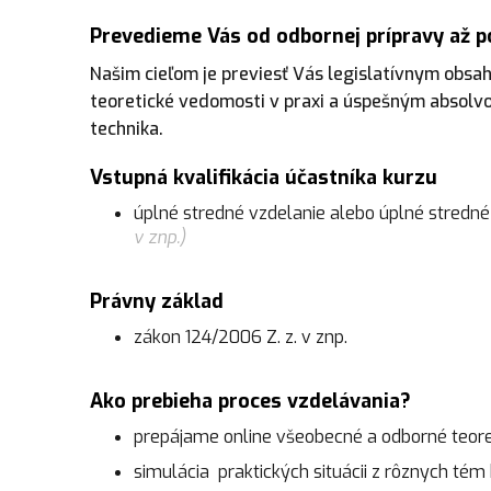
Prevedieme Vás od odbornej prípravy až p
Našim cieľom je previesť Vás legislatívnym obsa
teoretické vedomosti v praxi a úspešným absol
technika.
Vstupná kvalifikácia účastníka kurzu
úplné stredné vzdelanie alebo úplné stredn
v znp.)
Právny základ
zákon 124/2006 Z. z. v znp.
Ako prebieha proces vzdelávania?
prepájame online všeobecné a odborné teore
simulácia praktických situácii z rôznych té