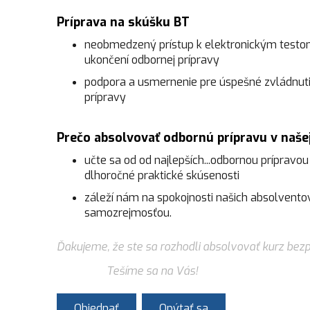
Príprava na skúšku BT
neobmedzený prístup k elektronickým testom
ukončení odbornej prípravy
podpora a usmernenie pre úspešné zvládnutie
prípravy
Prečo absolvovať odbornú prípravu v naše
učte sa od od najlepších...odbornou prípravou
dlhoročné praktické skúsenosti
záleží nám na spokojnosti našich absolventov,
samozrejmosťou.
Ďakujeme, že ste sa rozhodli absolvovať kurz bezp
Tešíme sa na Vás!
Objednať
Opýtať sa