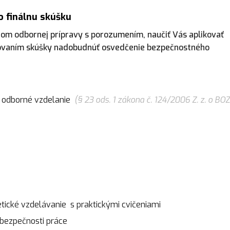
o finálnu skúšku
hom odbornej prípravy s porozumením, naučiť Vás aplikovať
vovaním skúšky nadobudnúť osvedčenie bezpečnostného
é odborné vzdelanie
(§ 23 ods. 1 zákona č. 124/2006 Z. z. o BO
tické vzdelávanie s praktickými cvičeniami
m bezpečnosti práce