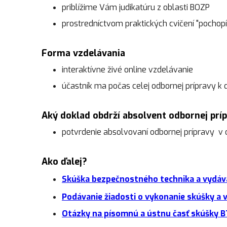
priblížime Vám judikatúru z oblasti BOZP
prostredníctvom praktických cvičení "pochop
Forma vzdelávania
interaktívne živé online vzdelávanie
účastník ma počas celej odbornej prípravy k 
Aký doklad obdrží absolvent odbornej pr
potvrdenie absolvovaní odbornej prípravy v o
Ako ďalej?
Skúška bezpečnostného technika a vydáv
Podávanie žiadosti o vykonanie skúšky a
Otázky na písomnú a ústnu časť skúšky B