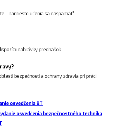
íte - namiesto učenia sa naspamäť"
dispozícii nahrávky prednášok
ípravy?
blasti bezpečnosti a ochrany zdravia pri práci
anie osvedčenia BT
 vydanie osvedčenia bezpečnostného technika
T